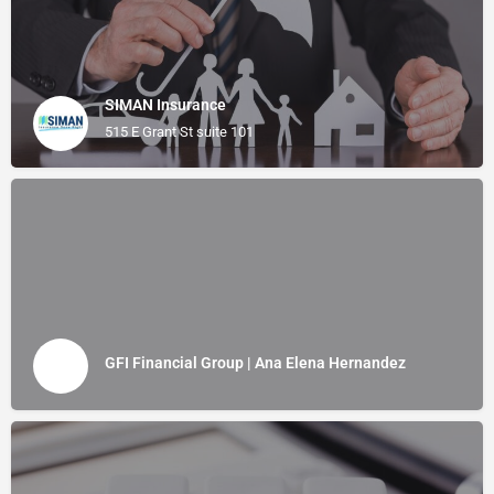
SIMAN Insurance
515 E Grant St suite 101
GFI Financial Group | Ana Elena Hernandez