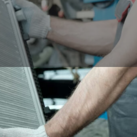
Información
Comentarios
0
r Direcciones
Llama
Compartir
Deja un C
Open