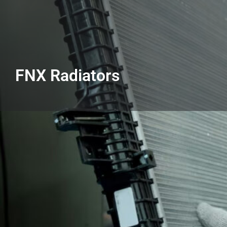
FNX Radiators
Obtene
Descripción