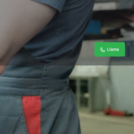
Llama
omentario
Open 24h today