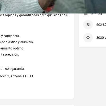
dores te ayudamos! 🚗💨
ponga en riesgo tu vehículo. En FNX
Detalles
nes rápidas y garantizadas para que sigas en el
602-8
 y camioneta.
3030 
de plástico y aluminio.
iamiento óptimo.
lta precisión.
tan con garantía.
oenix, Arizona, EE. UU.