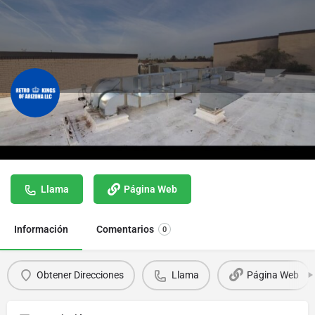
Retro Kings of Arizona
SOMOS FABRICANTES DE DUCTOS
Llama
Página Web
Información
Comentarios
0
Obtener Direcciones
Llama
Página Web