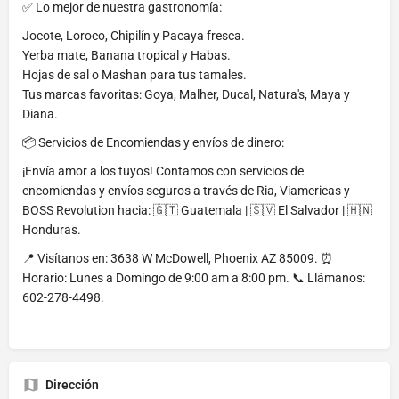
✅ Lo mejor de nuestra gastronomía:
Jocote, Loroco, Chipilín y Pacaya fresca.
Yerba mate, Banana tropical y Habas.
Hojas de sal o Mashan para tus tamales.
Tus marcas favoritas: Goya, Malher, Ducal, Natura's, Maya y
Diana.
📦 Servicios de Encomiendas y envíos de dinero:
¡Envía amor a los tuyos! Contamos con servicios de
encomiendas y envíos seguros a través de Ria, Viamericas y
BOSS Revolution hacia: 🇬🇹 Guatemala | 🇸🇻 El Salvador | 🇭🇳
Honduras.
📍 Visítanos en: 3638 W McDowell, Phoenix AZ 85009. ⏰
Horario: Lunes a Domingo de 9:00 am a 8:00 pm. 📞 Llámanos:
602-278-4498.
Dirección